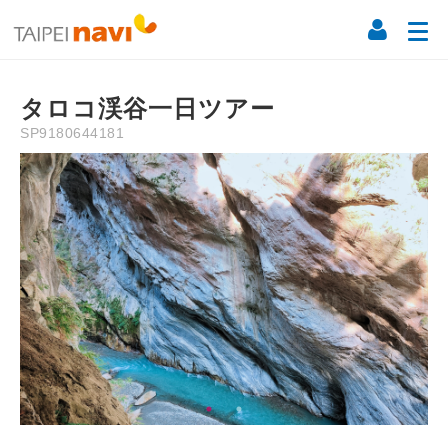
Description
Information
Instruction
Precaution
Refun
NT$
4,000
タロコ渓谷一日ツアー
SP9180644181